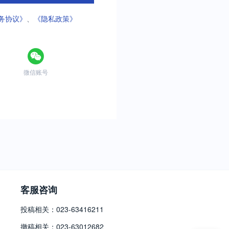
务协议》
、
《隐私政策》
微信账号
客服咨询
投稿相关：023-63416211
撤稿相关：023-63012682