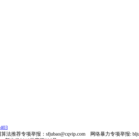
403
法推荐专项举报：sfjubao@cqvip.com 网络暴力专项举报: bljuba