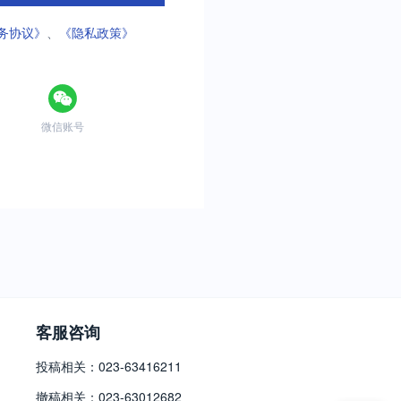
务协议》
、
《隐私政策》
微信账号
客服咨询
投稿相关：023-63416211
撤稿相关：023-63012682