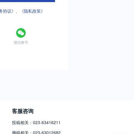
务协议》
、
《隐私政策》
微信账号
客服咨询
投稿相关：023-63416211
撤稿相关：023-63012682