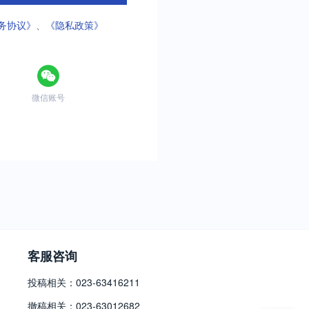
务协议》
、
《隐私政策》
微信账号
客服咨询
投稿相关：023-63416211
撤稿相关：023-63012682