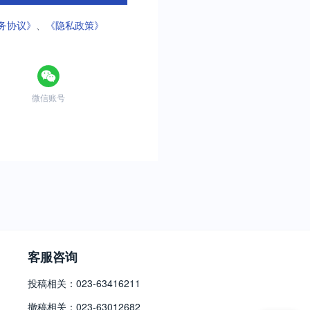
务协议》
、
《隐私政策》
微信账号
客服咨询
投稿相关：023-63416211
撤稿相关：023-63012682