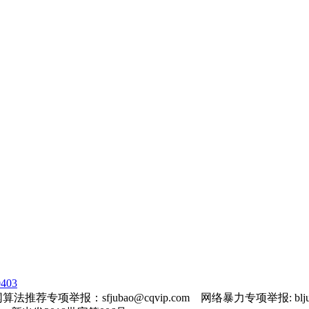
403
法推荐专项举报：sfjubao@cqvip.com 网络暴力专项举报: bljuba