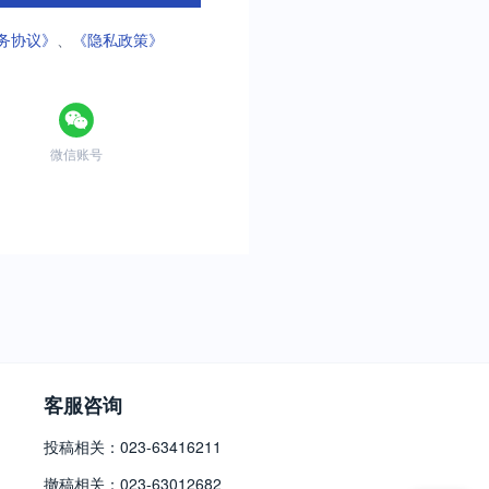
务协议》
、
《隐私政策》
微信账号
客服咨询
投稿相关：023-63416211
撤稿相关：023-63012682