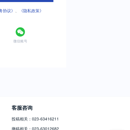
务协议》
、
《隐私政策》
微信账号
客服咨询
投稿相关：023-63416211
撤稿相关：023-63012682