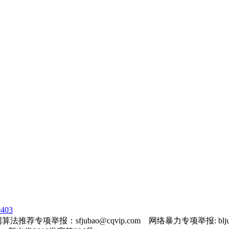
403
法推荐专项举报：sfjubao@cqvip.com 网络暴力专项举报: bljuba