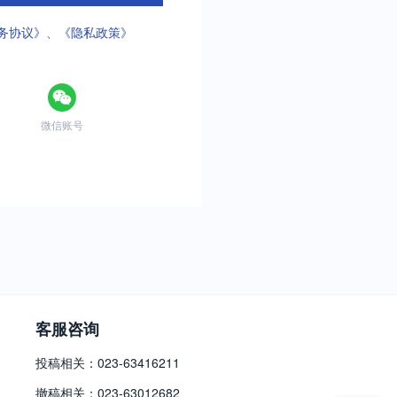
务协议》
、
《隐私政策》
微信账号
客服咨询
投稿相关：023-63416211
撤稿相关：023-63012682