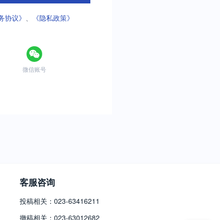
务协议》
、
《隐私政策》
微信账号
客服咨询
投稿相关：023-63416211
撤稿相关：023-63012682