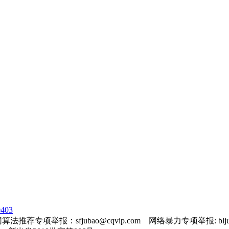
403
法推荐专项举报：sfjubao@cqvip.com 网络暴力专项举报: bljuba