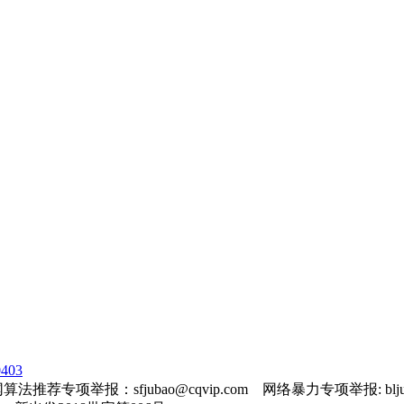
403
法推荐专项举报：sfjubao@cqvip.com 网络暴力专项举报: bljuba