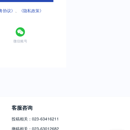
务协议》
、
《隐私政策》
微信账号
客服咨询
投稿相关：023-63416211
撤稿相关：023-63012682