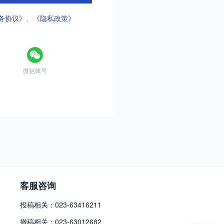
务协议》
、
《隐私政策》
微信账号
客服咨询
投稿相关：023-63416211
撤稿相关：023-63012682