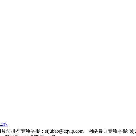
403
法推荐专项举报：sfjubao@cqvip.com 网络暴力专项举报: bljuba