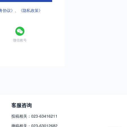
务协议》
、
《隐私政策》
微信账号
客服咨询
投稿相关：023-63416211
撤稿相关：023-63012682