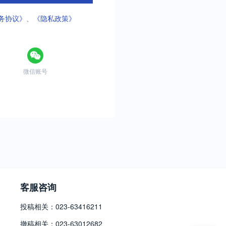
务协议》
、
《隐私政策》
微信账号
客服咨询
投稿相关：023-63416211
撤稿相关：023-63012682