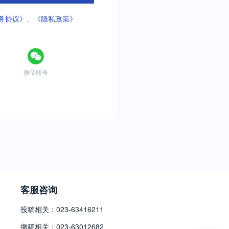
务协议》
、
《隐私政策》
微信账号
客服咨询
投稿相关：023-63416211
撤稿相关：023-63012682