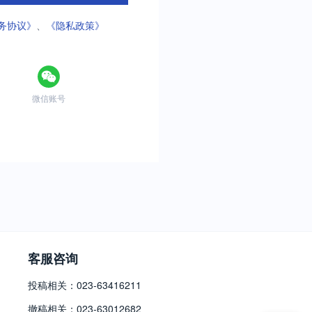
务协议》
、
《隐私政策》
微信账号
客服咨询
投稿相关：023-63416211
撤稿相关：023-63012682