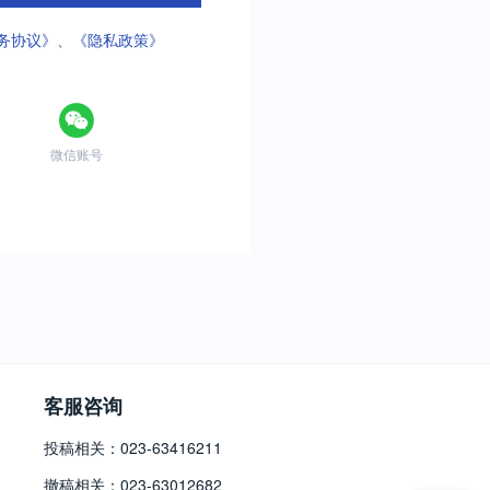
务协议》
、
《隐私政策》
微信账号
客服咨询
投稿相关：023-63416211
撤稿相关：023-63012682