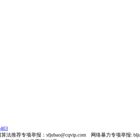
403
法推荐专项举报：sfjubao@cqvip.com 网络暴力专项举报: bljuba