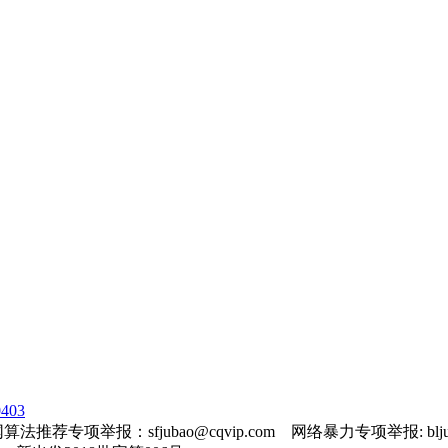
403
法推荐专项举报：sfjubao@cqvip.com 网络暴力专项举报: bljuba