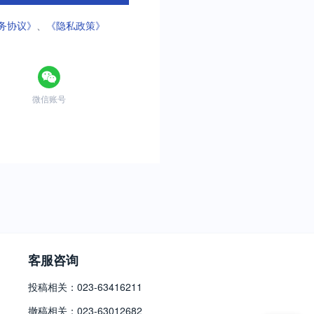
务协议》
、
《隐私政策》
微信账号
客服咨询
投稿相关：023-63416211
撤稿相关：023-63012682