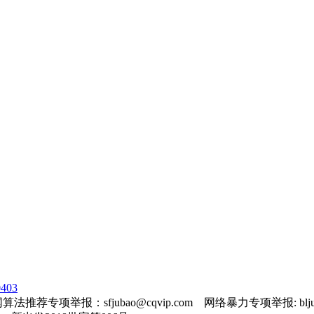
403
法推荐专项举报：sfjubao@cqvip.com 网络暴力专项举报: bljuba