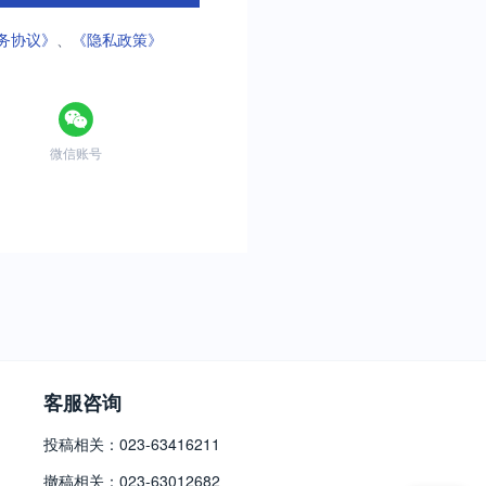
务协议》
、
《隐私政策》
微信账号
客服咨询
投稿相关：023-63416211
撤稿相关：023-63012682