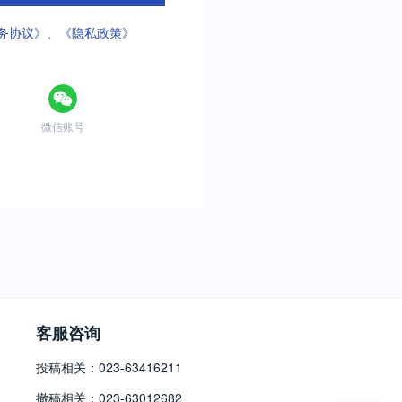
务协议》
、
《隐私政策》
微信账号
客服咨询
投稿相关：023-63416211
撤稿相关：023-63012682