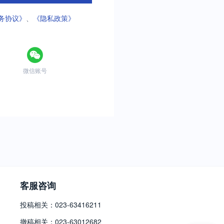
务协议》
、
《隐私政策》
微信账号
客服咨询
投稿相关：023-63416211
撤稿相关：023-63012682