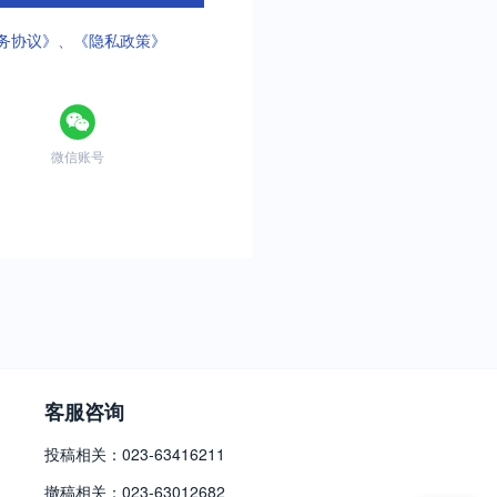
务协议》
、
《隐私政策》
微信账号
客服咨询
投稿相关：023-63416211
撤稿相关：023-63012682