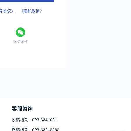
务协议》
、
《隐私政策》
微信账号
客服咨询
投稿相关：023-63416211
撤稿相关：023-63012682