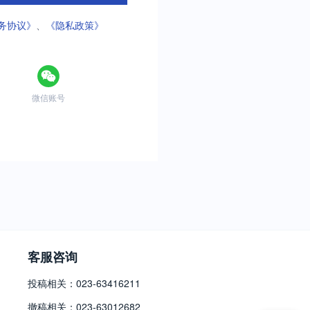
务协议》
、
《隐私政策》
微信账号
客服咨询
投稿相关：023-63416211
撤稿相关：023-63012682