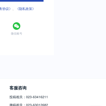
务协议》
、
《隐私政策》
微信账号
客服咨询
投稿相关：023-63416211
撤稿相关：023-63012682