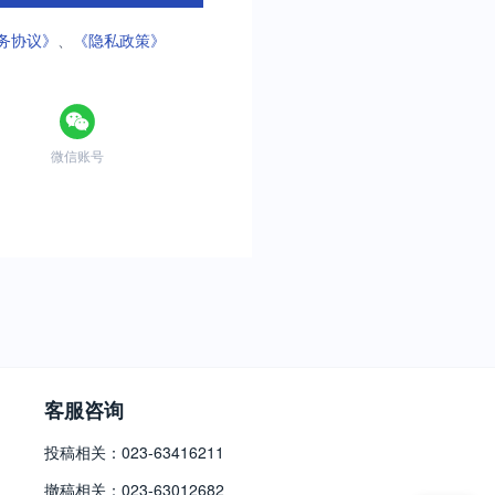
务协议》
、
《隐私政策》
微信账号
客服咨询
投稿相关：023-63416211
撤稿相关：023-63012682