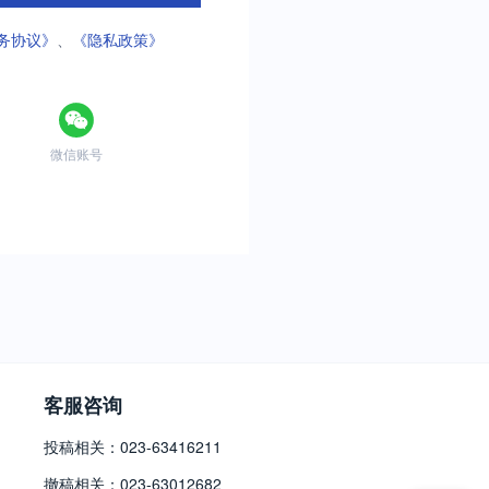
务协议》
、
《隐私政策》
微信账号
客服咨询
投稿相关：023-63416211
撤稿相关：023-63012682