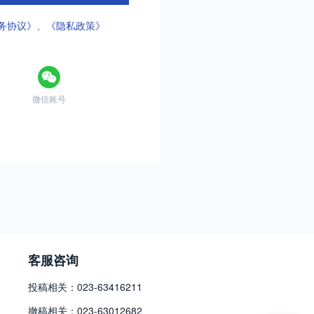
务协议》
、
《隐私政策》
微信账号
客服咨询
投稿相关：023-63416211
撤稿相关：023-63012682