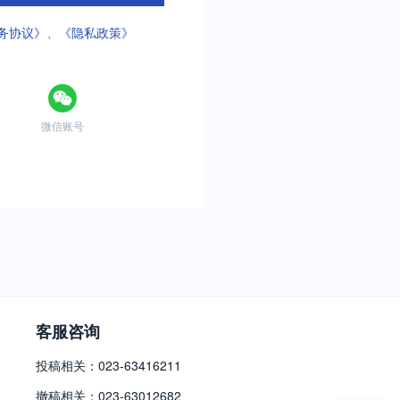
务协议》
、
《隐私政策》
微信账号
客服咨询
投稿相关：023-63416211
撤稿相关：023-63012682