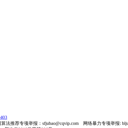
403
法推荐专项举报：sfjubao@cqvip.com 网络暴力专项举报: bljuba