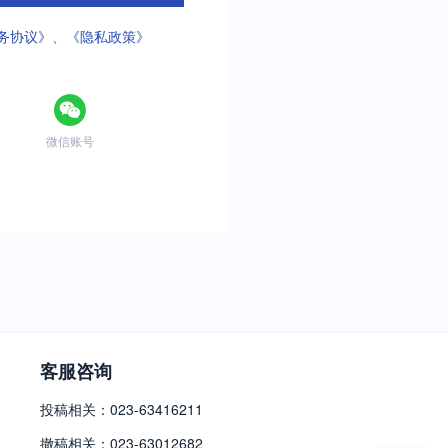
务协议》
、
《隐私政策》
微信账号
客服咨询
投稿相关：023-63416211
撤稿相关：023-63012682