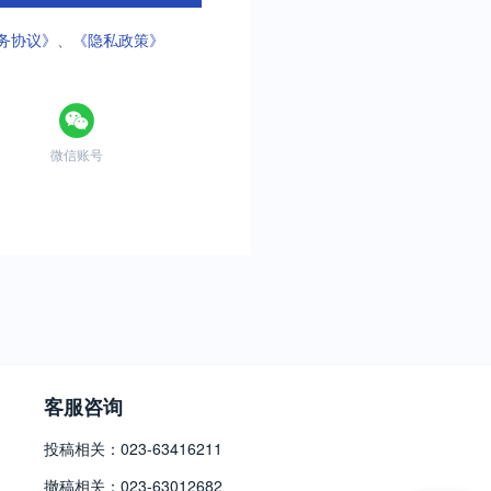
务协议》
、
《隐私政策》
微信账号
客服咨询
投稿相关：023-63416211
撤稿相关：023-63012682