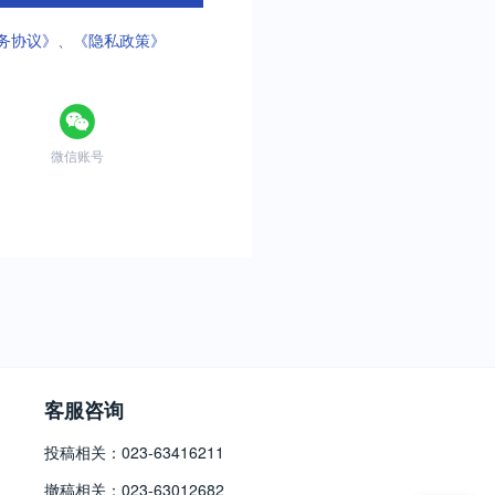
务协议》
、
《隐私政策》
微信账号
客服咨询
投稿相关：023-63416211
撤稿相关：023-63012682