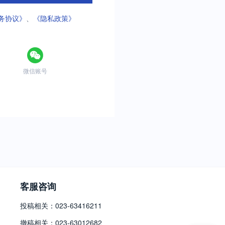
务协议》
、
《隐私政策》
微信账号
客服咨询
投稿相关：023-63416211
撤稿相关：023-63012682