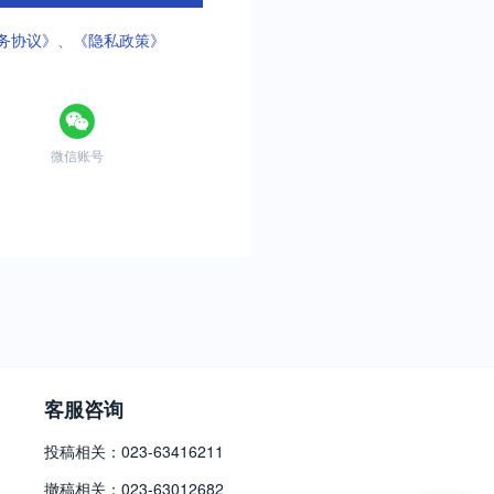
务协议》
、
《隐私政策》
微信账号
客服咨询
投稿相关：023-63416211
撤稿相关：023-63012682