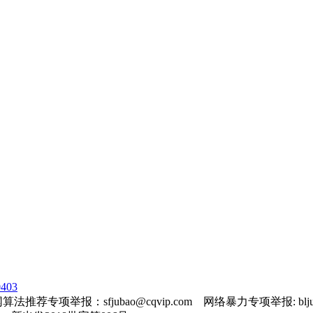
403
法推荐专项举报：sfjubao@cqvip.com 网络暴力专项举报: bljuba