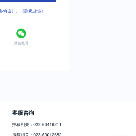
务协议》
、
《隐私政策》
微信账号
客服咨询
投稿相关：023-63416211
撤稿相关：023-63012682