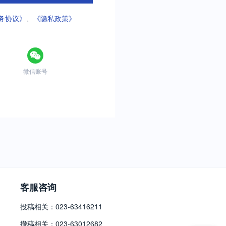
务协议》
、
《隐私政策》
微信账号
客服咨询
投稿相关：023-63416211
撤稿相关：023-63012682