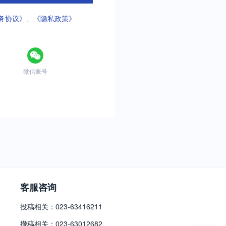
务协议》
、
《隐私政策》
微信账号
客服咨询
投稿相关：023-63416211
撤稿相关：023-63012682