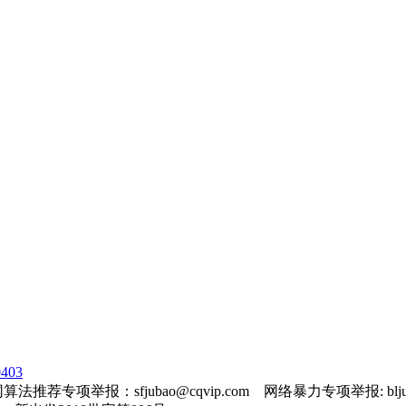
403
法推荐专项举报：sfjubao@cqvip.com 网络暴力专项举报: bljuba