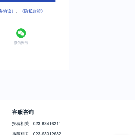
务协议》
、
《隐私政策》
微信账号
客服咨询
投稿相关：023-63416211
撤稿相关：023-63012682