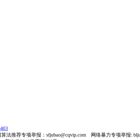
403
法推荐专项举报：sfjubao@cqvip.com 网络暴力专项举报: bljuba